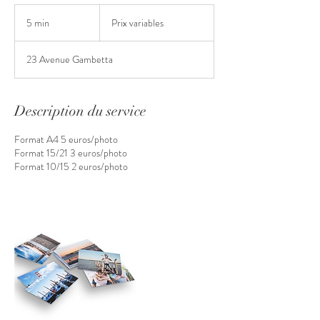
Prix
variables
5 min
5
Prix variables
m
i
23 Avenue Gambetta
n
Description du service
Format A4 5 euros/photo
Format 15/21 3 euros/photo
Format 10/15 2 euros/photo