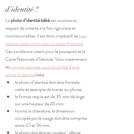
d’identité ?
La 
photo d’identité bébé
 est soumise au 
respect de critères à la fois rigoureux et 
incontournables, il est donc impératif de 
bien 
réaliser cette photo pour sa pièce d'identité
. 
Ces conditions valent pour le passeport et la 
Carte Nationale d’Identité. Voici notamment 
les 
normes requises pour la validité d’une 
photo d’identité
 bébé :
la photo d’identité doit être frontale, 
nette et exempte de traces ou pliures.
le format requis est de 35 mm de large 
sur une hauteur de 45 mm.
hormis la chevelure, la dimension 
occupée par le visage doit être comprise 
entre 32 et 36 mm.
la photo doit être en couleur ; elle ne 