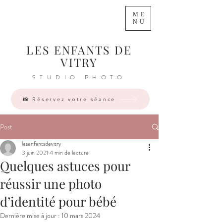
ME
NU
LES ENFANTS DE
VITRY
STUDIO PHOTO
📸 Réservez votre séance
Post
lesenfantsdevitry
3 juin 2021
4 min de lecture
Quelques astuces pour
réussir une photo
d’identité pour bébé
Dernière mise à jour :
10 mars 2024