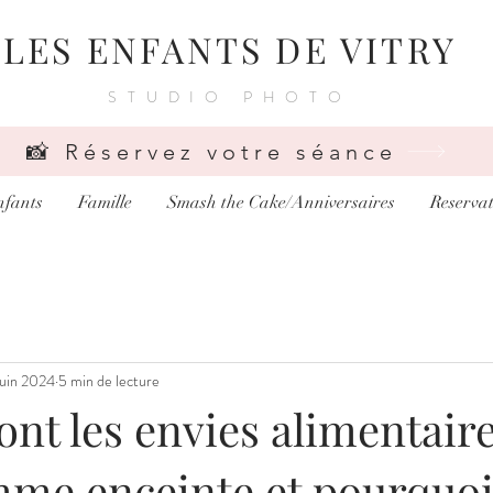
LES ENFANTS DE VITRY
STUDIO PHOTO
📸 Réservez votre séance
nfants
Famille
Smash the Cake/Anniversaires
Reservat
juin 2024
5 min de lecture
ont les envies alimentair
mme enceinte et pourquoi