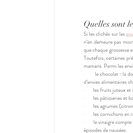
Quelles sont l
Si les clichés sur les 
env
n’en demeure pas moins 
que chaque grossesse es
Toutefois, certaines p
mamans. Parmi les envie
·       le chocolat : l
d’envies alimentaires c
·       les fruits juteu
·       les pâtisseries et
·       les agrumes (cit
·       les cornichons en
·       le vinaigre comp
épisodes de nausées