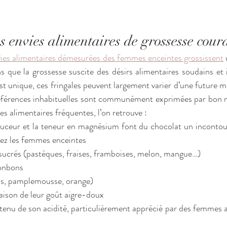
es envies alimentaires de grossesse cour
ies alimentaires démesurées des femmes enceintes grossissent
 
que la grossesse suscite des désirs alimentaires soudains et i
t unique, ces fringales peuvent largement varier d’une future m
références inhabituelles sont communément exprimées par bon 
s alimentaires fréquentes, l’on retrouve :
a douceur et la teneur en magnésium font du chocolat un incontou
hez les femmes enceintes
x et sucrés (pastèques, fraises, framboises, melon, mangue…) 
 bonbons 
rons, pamplemousse, orange)
 raison de leur goût aigre-doux
te tenu de son acidité, particulièrement apprécié par des femmes 