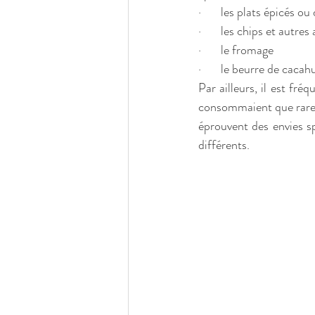
·       les plats épicés o
·       les chips et autr
·       le fromage
·       le beurre de caca
Par ailleurs, il est fr
consommaient que rarem
éprouvent des envies sp
différents.