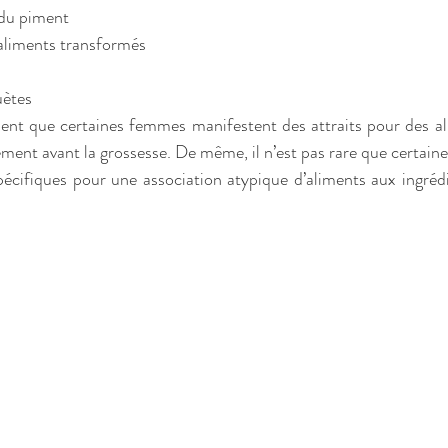
u du piment
es aliments transformés
huètes
équent que certaines femmes manifestent des attraits pour des al
ent avant la grossesse. De même, il n’est pas rare que certain
écifiques pour une association atypique d’aliments aux ingrédi