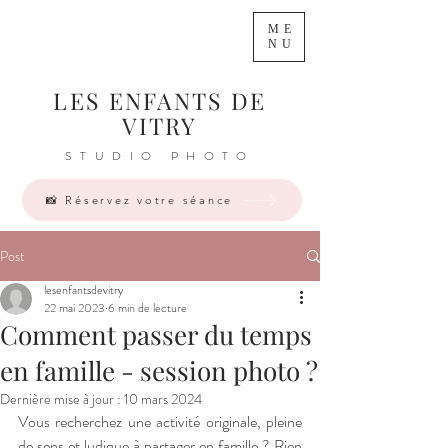
ME
NU
LES ENFANTS DE
VITRY
STUDIO PHOTO
📸 Réservez votre séance
Post
lesenfantsdevitry
22 mai 2023
6 min de lecture
Comment passer du temps
en famille - session photo ?
Dernière mise à jour :
10 mars 2024
Vous recherchez une activité originale, pleine 
de sens et ludique à partager en famille ? Rien 