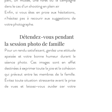
parc, un musée, une forêt ou la campagne 
dans le cas d’un shooting en plein air
Enfin, si vous êtes en proie aux hésitations, 
n’hésitez pas à recourir aux suggestions de 
votre photographe.
            Détendez-vous pendant 
la session photo de famille
Pour un rendu satisfaisant, gardez une attitude 
apaisée et votre bonne humeur durant la 
séance photo. Ces images sont en effet 
destinées à exprimer toute la joie et la cohésion 
qui prévaut entre les membres de la famille. 
Évitez toute situation stressante avant la prise 
de vues et laissez-vous guider par votre 
photographe de famille
.  
Dans la mesure où la session pourrait durer 
une heure, pensez à vous octroyer une petite 
pause. Oubliez la présence de votre 