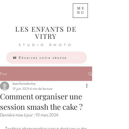
ME
NU
LES ENFANTS DE
VITRY
STUDIO PHOTO
📸 Réservez votre séance
Post
lesenfantsdevitry
17 juin 2021
4 min de lecture
Comment organiser une
session smash the cake ?
Dernière mise à jour :
10 mars 2024
Tradition photographique tout droit venue des 