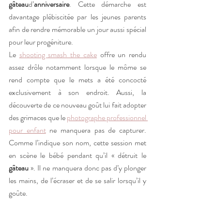
gâteau
d’
anniversaire
. Cette démarche est 
davantage plébiscitée par les jeunes parents 
afin de rendre mémorable un jour aussi spécial 
pour leur progéniture.
Le 
shooting smash the cake
 offre un rendu 
assez drôle notamment lorsque le môme se 
rend compte que le mets a été concocté 
exclusivement à son endroit. Aussi, la 
découverte de ce nouveau goût lui fait adopter 
des grimaces que le 
photographe professionnel 
pour enfant
 ne manquera pas de capturer. 
Comme l’indique son nom, cette session met 
en scène le bébé pendant qu’il « détruit le 
gâteau
 ». Il ne manquera donc pas d’y plonger 
les mains, de l’écraser et de se salir lorsqu’il y 
goûte.