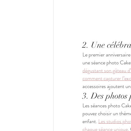
2. Une célébr
Le premier anniversaire
une séance photo Cake
dégustant son gâteau d’
comment capturer l’exci
accessoires ajoutent u
3. Des photos 
Les séances photo Cake 
pouvez choisir un thème 
enfant. 
Les studios pho
chaque séance unique
.