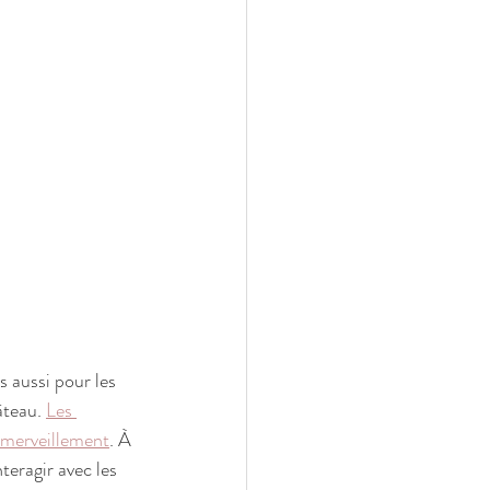
 aussi pour les 
âteau. 
Les 
émerveillement
. À 
eragir avec les 