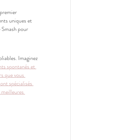
premier 
nts uniques et 
ke Smash pour 
liables. Imaginez 
s spontanés et 
rs que vous 
nt spécialisés 
 meilleures 