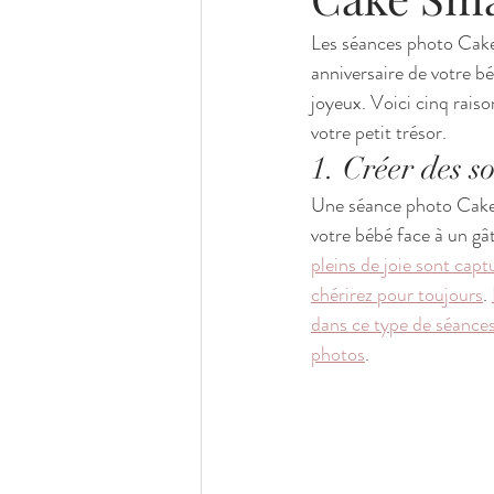
Les séances photo Cake
anniversaire de votre 
joyeux. Voici cinq rais
votre petit trésor.
1. Créer des s
Une séance photo Cake 
votre bébé face à un gâ
pleins de joie sont cap
chérirez pour toujours
. 
dans ce type de séances
photos
.