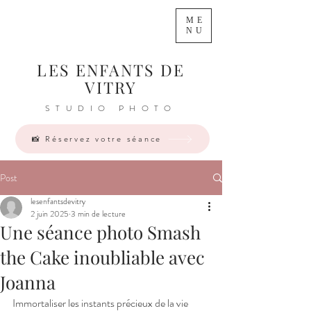
ME
NU
LES ENFANTS DE
VITRY
STUDIO PHOTO
📸 Réservez votre séance
Post
lesenfantsdevitry
2 juin 2025
3 min de lecture
Une séance photo Smash
the Cake inoubliable avec
Joanna
Immortaliser les instants précieux de la vie 