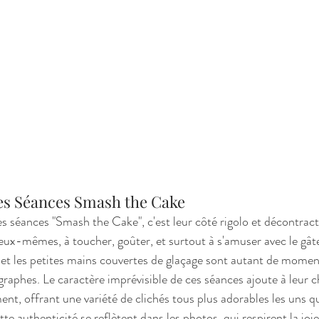
des Séances Smash the Cake
es séances "Smash the Cake", c'est leur côté rigolo et décontract
eux-mêmes, à toucher, goûter, et surtout à s'amuser avec le gâte
ux et les petites mains couvertes de glaçage sont autant de mome
raphes. Le caractère imprévisible de ces séances ajoute à leur 
nt, offrant une variété de clichés tous plus adorables les uns qu
te authenticité se reflètent dans les photos, qui respirent la joie 