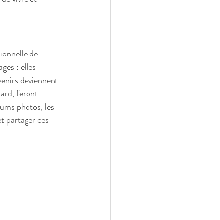
ionnelle de 
es : elles 
venirs deviennent 
tard, feront 
bums photos, les 
t partager ces 