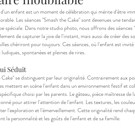
 d'un enfant est un moment de célébration qui mérite d'être imm
rable. Les séances "Smash the Cake" sont devenues une tendan
pe spéciale. Dans notre studio photo, nous offrons des séances
ment de capturer la joie de l'instant, mais aussi de créer des so
illes chériront pour toujours. Ces séances, où l'enfant est invité 
 ludiques, spontanées et pleines de rires.
ui Séduit
Cake" se distinguent par leur originalité. Contrairement aux por
ces mettent en scène l'enfant dans un environnement festif et co
écifique choisi par les parents. Le gâteau, pièce maîtresse de la
né pour attirer l'attention de l'enfant. Les textures, les couleur
ter l'exploration et l'émerveillement. Cette originalité rend cha
nt la personnalité et les goûts de l'enfant et de sa famille.