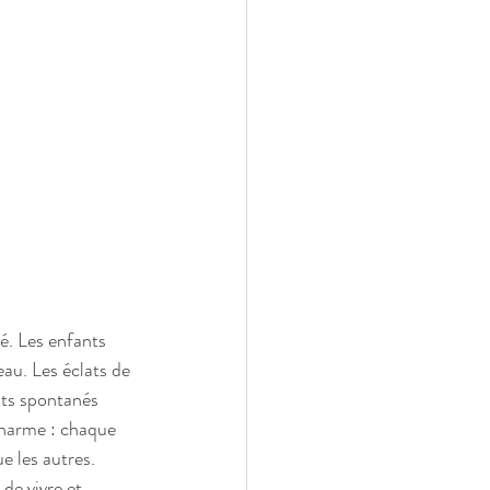
é. Les enfants 
au. Les éclats de 
nts spontanés 
charme : chaque 
e les autres. 
de vivre et 