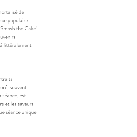
ortalisé de 
ce populaire 
 "Smash the Cake" 
uvenirs 
à littéralement 
traits 
loré, souvent 
 séance, est 
s et les saveurs 
que séance unique 