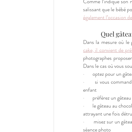
Comme l’indique son no
salissant que le bébé po
également l’occasion de 
            Q
Dans la mesure où le g
cake, il convient de pr
photographes proposent
Dans le cas où vous souh
·       optez pour un gâ
·       si vous commande
enfant
·       préférez un gâteau 
·       le gâteau au cho
attrayant une fois détru
·       misez sur un gât
séance photo