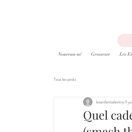
Nouveau-né
Grossesse
Les E
Tous les posts
lesenfantsdevitry
9 ju
Quel cade
(smash th