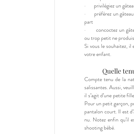
·       privilégiez un gâ
·       préférez un gâte
part
·       concoctez un gâ
ou trop petit ne produi
Si vous le souhaitez, il
votre enfant. 
            Q
Compte tenu de la natu
salissantes. Aussi, veui
il s’agit d’une petite fi
Pour un petit garçon, pr
pantalon court. Il est d
nu. Notez enfin qu’il e
shooting bébé. 