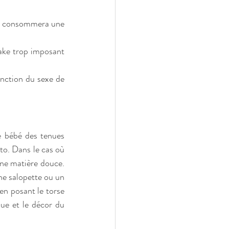
 en consommera une 
ake trop imposant 
onction du sexe de 
e bébé des tenues 
to. Dans le cas où 
’une matière douce. 
ne salopette ou un 
en posant le torse 
ue et le décor du 