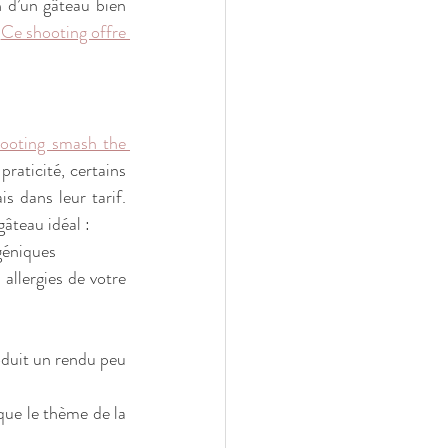
 d’un gâteau bien 
 
Ce shooting offre 
ooting smash the 
raticité, certains 
 dans leur tarif. 
âteau idéal : 
ogéniques
allergies de votre 
oduit un rendu peu 
que le thème de la 