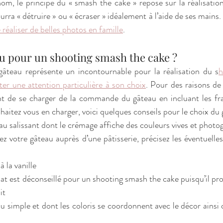
m, le principe du « smash the cake » repose sur la réalisation
urra « détruire » ou « écraser » idéalement à l’aide de ses mains.
réaliser de belles photos en famille
. 
uel gâteau pour un shooting smash the cake ? 
âteau représente un incontournable pour la réalisation du s
h
êter une attention particulière à son choix
. Pour des raisons de p
 de se charger de la commande du gâteau en incluant les frais
aitez vous en charger, voici quelques conseils pour le choix du g
teau salissant dont le crémage affiche des couleurs vives et phot
z votre gâteau auprès d’une pâtisserie, précisez les éventuelles 
à la vanille
colat est déconseillé pour un shooting smash the cake puisqu’il pr
it
eau simple et dont les coloris se coordonnent avec le décor ainsi 