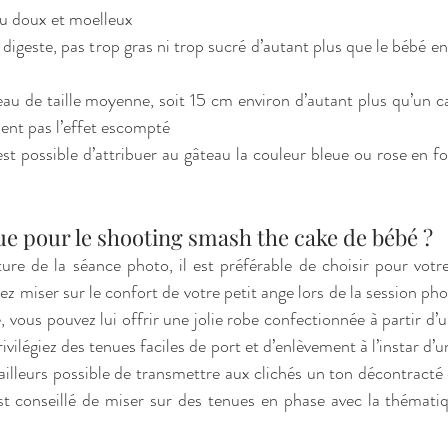
teau doux et moelleux
au digeste, pas trop gras ni trop sucré d’autant plus que le bébé
teau de taille moyenne, soit 15 cm environ d’autant plus qu’un c
sent pas l’effet escompté
 est possible d’attribuer au gâteau la couleur bleue ou rose en f
uelle tenue pour le shooting smash the cake de bébé ? 
re de la séance photo, il est préférable de choisir pour votr
llez miser sur le confort de votre petit ange lors de la session pho
lle, vous pouvez lui offrir une jolie robe confectionnée à partir d
ivilégiez des tenues faciles de port et d’enlèvement à l’instar d’u
’ailleurs possible de transmettre aux clichés un ton décontracté 
st conseillé de miser sur des tenues en phase avec la thématiq