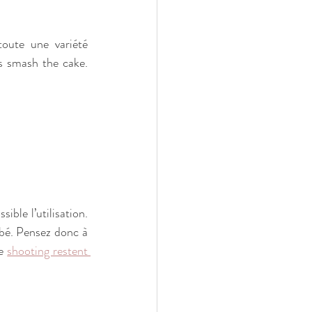
oute une variété 
 smash the cake. 
ble l’utilisation. 
bé. Pensez donc à 
e 
shooting restent 