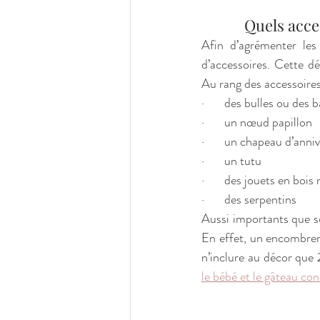
            Q
Afin d’agrémenter les
d’accessoires. Cette 
Au rang des accessoires
·       des bulles ou des
·       un nœud papillon 
·       un chapeau d’anni
·       un tutu
·       des jouets en bois
·       des serpentins
Aussi importants que soi
En effet, un encombrem
n’inclure au décor que 
le bébé et le gâteau co