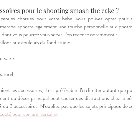
uels accessoires pour le shooting smash the cake ? 
 tenues choisies pour votre bébé, vous pouvez opter pour t
démarche apporte également une touche personnelle aux photos
 dont vous pourrez vous servir, l’on recense notamment : 
 ballons aux couleurs du fond studio
versaire
 naturel
ent les accessoires, il est préférable d’en limiter autant que possi
ent du décor principal peut causer des distractions chez le bé
2 ou 3 accessoires. N’oubliez pas que les sujets principaux de c
ncocté pour son anniversaire
. 