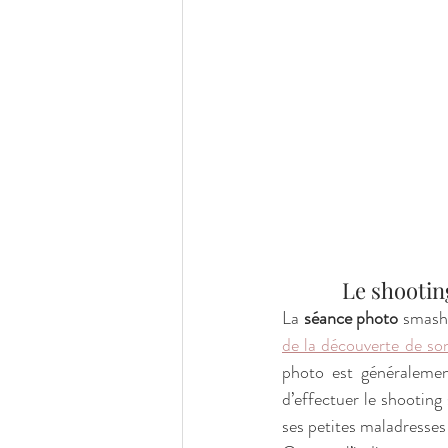
            L
La 
séance photo
 smash 
de la découverte de so
photo est généralement
d’effectuer le shooting
ses petites maladresses