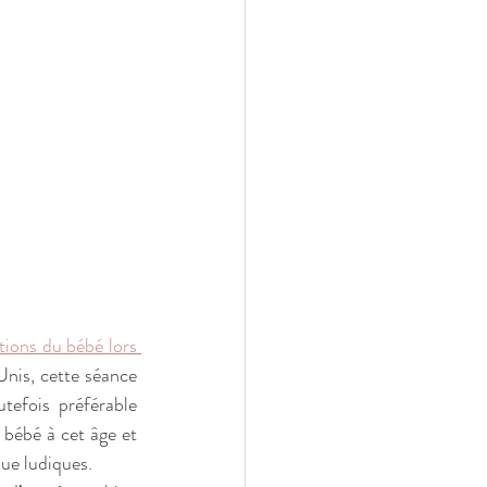
ions du bébé lors 
nis, cette séance 
tefois préférable 
bébé à cet âge et 
ue ludiques. 