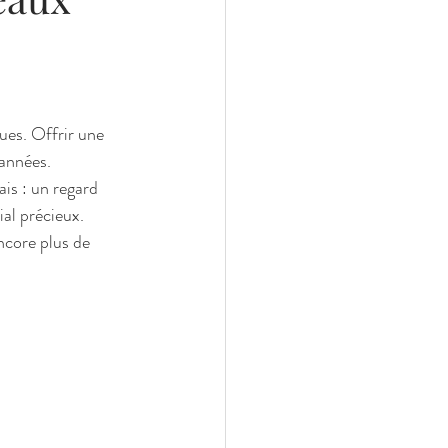
ues. Offrir une 
 années.
is : un regard 
ial précieux.
ncore plus de 