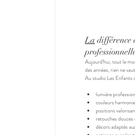
La
 différence
professionnell
Aujourd’hui, tout le mo
des années, rien ne vau
Au studio Les Enfants d
lumière profession
couleurs harmoni
positions valorisa
retouches douces e
décors adaptés au
patience avec les 