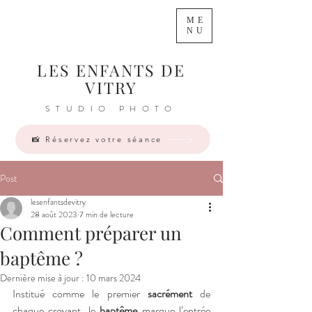
ME
NU
LES ENFANTS DE
VITRY
STUDIO PHOTO
📸 Réservez votre séance
Post
lesenfantsdevitry
28 août 2023
7 min de lecture
Comment préparer un
baptême ?
Dernière mise à jour :
10 mars 2024
Institué comme le premier 
sacrément
 de 
chaque croyant, le 
baptême
 marque l’entrée 