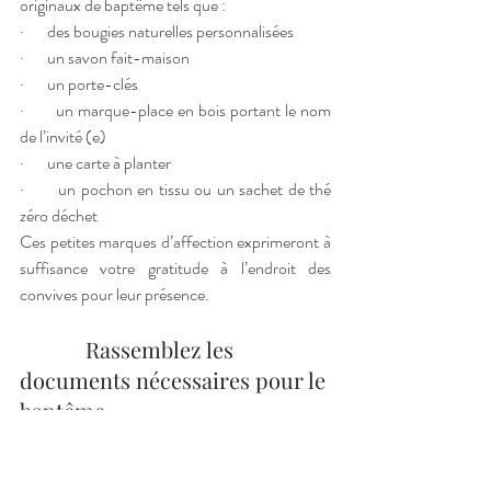
originaux de baptême tels que : 
·       des bougies naturelles personnalisées
·       un savon fait-maison
·       un porte-clés
·       un marque-place en bois portant le nom 
de l’invité (e)
·       une carte à planter
·       un pochon en tissu ou un sachet de thé 
zéro déchet
Ces petites marques d’affection exprimeront à 
suffisance votre gratitude à l’endroit des 
convives pour leur présence. 
            Rassemblez les 
documents nécessaires pour le 
baptême
Afin d’éviter le stress des derniers jours, 
préparez à l’avance tous les documents utiles 