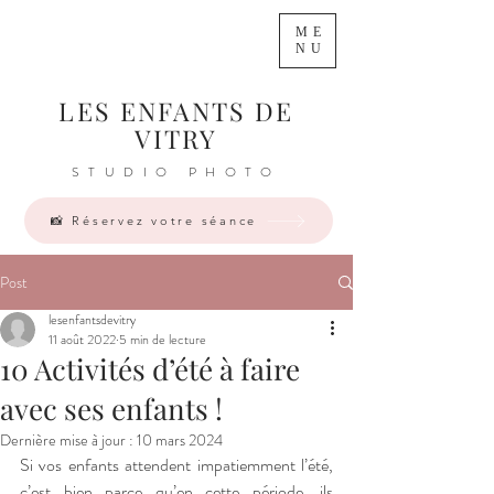
ME
NU
LES ENFANTS DE
VITRY
STUDIO PHOTO
📸 Réservez votre séance
Post
lesenfantsdevitry
11 août 2022
5 min de lecture
10 Activités d’été à faire
avec ses enfants !
Dernière mise à jour :
10 mars 2024
Si vos enfants attendent impatiemment l’été, 
c’est bien parce qu’en cette période, ils 